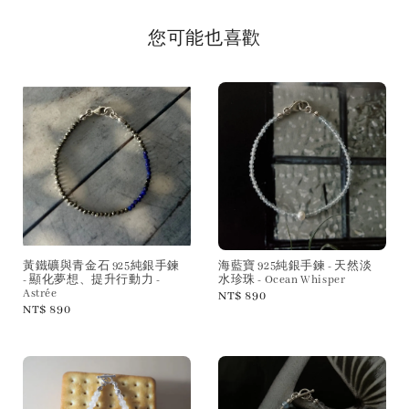
您可能也喜歡
黃鐵礦與青金石 925純銀手鍊
海藍寶 925純銀手鍊 - 天然淡
- 顯化夢想、提升行動力 -
水珍珠 - Ocean Whisper
Astrée
Regular
NT$ 890
Regular
NT$ 890
price
price