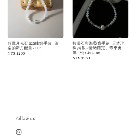
藍暈月光石 925純銀手鍊 - 溫
拉長石與海藍寶手鍊- 天然珍
柔的新月能量 - Isla
珠 純銀 - 情緒穩定、帶來勇
氣 - Mystic blue
Regular
NT$ 1200
Regular
NT$ 1280
price
price
Follow us