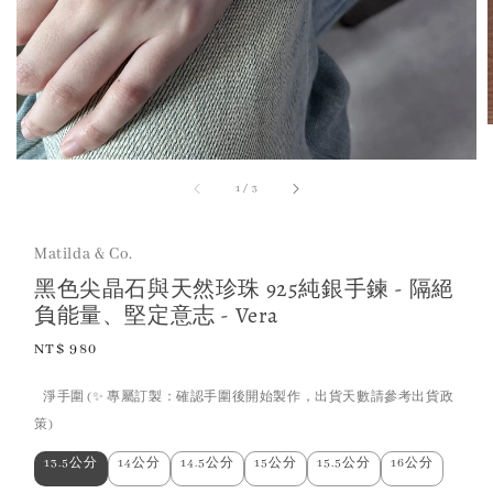
1
/
3
Matilda & Co.
黑色尖晶石與天然珍珠 925純銀手鍊 - 隔絕
負能量、堅定意志 - Vera
Regular
NT$ 980
price
淨手圍 (✨ 專屬訂製：確認手圍後開始製作，出貨天數請參考出貨政
策)
13.5公分
14公分
14.5公分
15公分
15.5公分
16公分