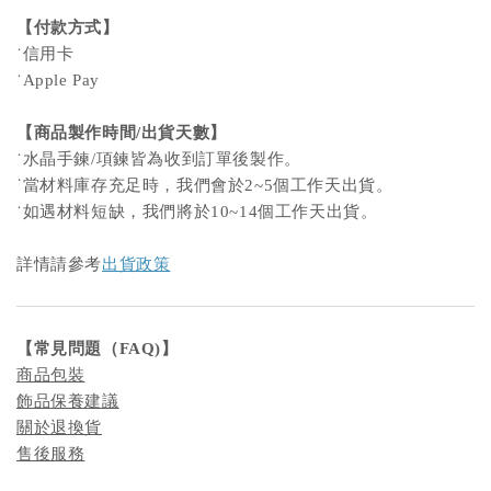
【付款方式】
˙信用卡
˙Apple Pay
【商品製作時間/出貨天數】
˙
水晶手鍊/項鍊皆為收到訂單後製作。
˙
當材料庫存充足時，我們會於2~5個工作天出貨。
˙如遇材料短缺，我們將於10~14個工作天出貨。
詳情請參考
出貨政策
【
常見問題
（FAQ)
】
商品包裝
飾品保養建議
關於退換貨
售後服務