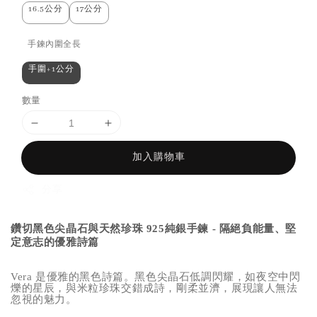
16.5公分
17公分
手鍊內圍全長
手圍+1公分
數量
加入購物車
分享
鑽切黑色尖晶石與天然珍珠 925純銀手鍊 - 隔絕負能量、堅
定意志的優雅詩篇
Vera 是優雅的黑色詩篇。黑色尖晶石低調閃耀，如夜空中閃
爍的星辰，與米粒珍珠交錯成詩，剛柔並濟，展現讓人無法
忽視的魅力。