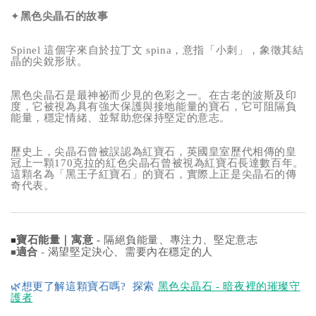
✦
黑色尖晶石的故事
Spinel 這個字來自於拉丁文 spina，意指「小刺」，象徵其結
晶的尖銳形狀。
黑色尖晶石是最神祕而少見的色彩之一。在古老的波斯及印
度，它被視為具有強大保護與接地能量的寶石，它可阻隔負
能量，穩定情緒、並幫助您保持堅定的意志。
歷史上，尖晶石曾被誤認為紅寶石，英國皇室歷代相傳的皇
冠上一顆170克拉的紅色尖晶石曾被視為紅寶石長達數百年。
這顆名為「黑王子紅寶石」的寶石，實際上正是尖晶石的傳
奇代表。
寶石能量｜寓意 -
隔絕負能量、專注力、堅定意志
■
適合
-
渴望堅定決心、需要內在穩定的人
■
🌿
想更了解這顆寶石嗎?
探索
黑色尖晶石 - 暗夜裡的璀璨守
護者