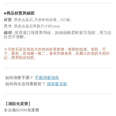
■
商品材質與細節
材質:
黑色尖晶石,天然米粒珍珠，925銀。
尺寸:
黑色尖晶石單顆尺寸約2mm.
線材:
採用進口珠寶專用線，如絲線般柔軟卻又強韌，用力拉
扯也不會斷。
※天然石及珍珠為大自然的珍貴產物，每顆的紋路、形狀、尺
寸、顏色，皆為獨一無二，會有些微差異，此屬大自然的天然印
記，購買前請知悉。
˙
如何測量手圍？
手圍測量指南
˙
如何與水晶培養默契？
讓能量流動
【滿額免運費】
全台滿$2000免運費