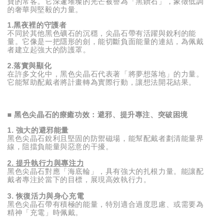
寶的常客。它深邃璀璨的光芒被譽為「黑鑽石」，象徵低調
的奢華與堅毅的力量。
1.黑夜裡的守護者
不同於其他黑色礦石的沉穩，尖晶石帶有活躍與銳利的能
量。它像是一把隱形的劍，能切斷負面能量的連結，為佩戴
者建立起強大的防護罩。
2.落實與顯化
在許多文化中，黑色尖晶石代表著「將夢想落地」的力量。
它能幫助配戴者將計畫轉為實際行動，讓想法開花結果。
■
黑色尖晶石的療癒功效：避邪、提升專注、突破困境
1.
強大的避邪能量
黑色尖晶石銳利且堅固的防禦磁場，能幫配戴者劃清能量界
線，阻擋負能量與惡意的干擾。
2.
提升執行力與專注力
黑色尖晶石對應「海底輪」，具有強大的扎根力量。能讓配
戴者專注於當下的目標，展現高效執行力。
3.
恢復活力與身心充電
黑色尖晶石帶有積極的能量，特別適合過度思慮、或需要為
精神「充電」時佩戴。