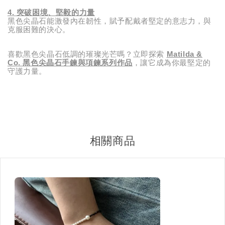
4.
突破困境、堅毅的力量
黑色尖晶石能激發內在韌性，賦予配戴者堅定的意志力，與
克服困難的決心。
喜歡黑色尖晶石低調的璀璨光芒嗎？立即探索
Matilda &
Co. 黑色尖晶石手鍊與項鍊系列作品
，讓它成為你最堅定的
守護力量。
相關商品