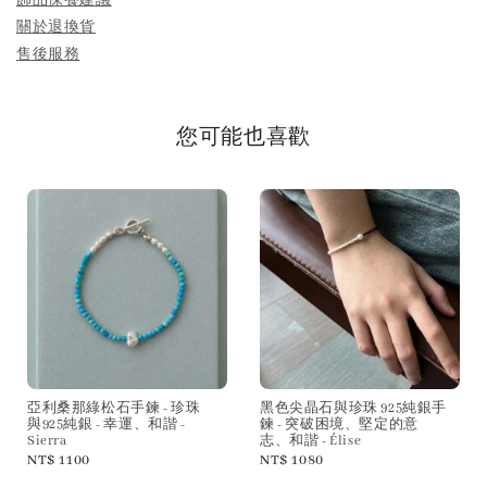
關於退換貨
售後服務
您可能也喜歡
亞利桑那綠松石手鍊 - 珍珠
黑色尖晶石與珍珠 925純銀手
與925純銀 - 幸運、和諧 -
鍊 - 突破困境、堅定的意
Sierra
志、和諧 - Élise
Regular
NT$ 1100
Regular
NT$ 1080
price
price