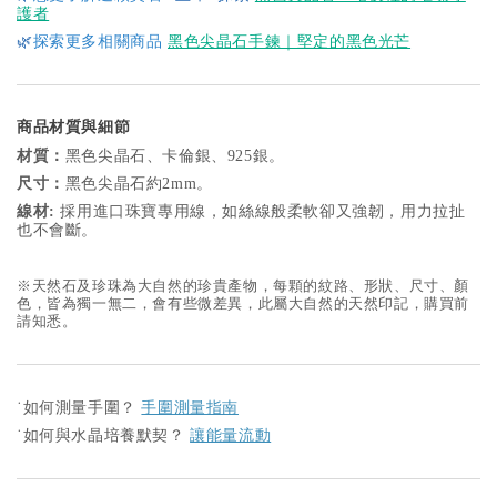
護者
🌿
探索更多相關商品
黑色尖晶石手鍊｜堅定的黑色光芒
商品材質與細節
材質：
黑色尖晶石、卡倫銀、925銀。
尺寸：
黑色尖晶石約2mm。
線材:
採用進口珠寶專用線，如絲線般柔軟卻又強韌，用力拉扯
也不會斷。
※天然石及珍珠為大自然的珍貴產物，每顆的紋路、形狀、尺寸、顏
色，皆為獨一無二，會有些微差異，此屬大自然的天然印記，購買前
請知悉。
˙
如何測量手圍？
手圍測量指南
˙
如何與水晶培養默契？
讓能量流動