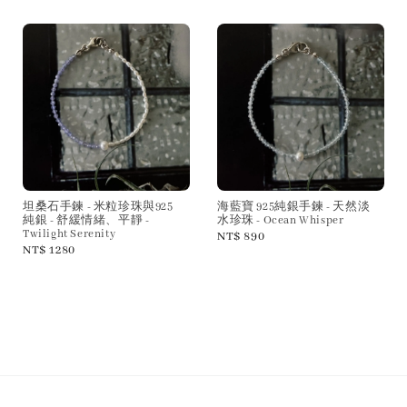
坦桑石手鍊 - 米粒珍珠與925
海藍寶 925純銀手鍊 - 天然淡
純銀 - 舒緩情緒、平靜 -
水珍珠 - Ocean Whisper
Twilight Serenity
Regular
NT$ 890
Regular
NT$ 1280
price
price