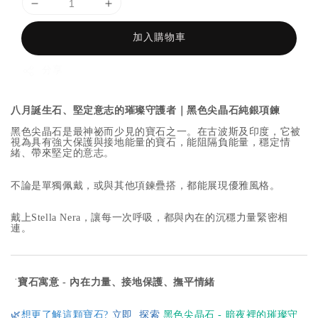
加入購物車
分享
八月誕生石、堅定意志的璀璨守護者
｜
黑色尖晶石純銀項鍊
黑色尖晶石是最神祕而少見的寶石之一。在古波斯及印度，它被
視為具有強大保護與接地能量的寶石，能阻隔負能量，穩定情
緒、帶來堅定的意志。
不論是單獨佩戴，或與其他項鍊疊搭，都能展現優雅風格。
戴上Stella Nera，讓每一次呼吸，都與內在的沉穩力量緊密相
連。
˙
寶石寓意 -
內在力量、接地保護、撫平情緒
🌿
想更了解這顆寶石?
立即
探索
黑色尖晶石 - 暗夜裡的璀璨守