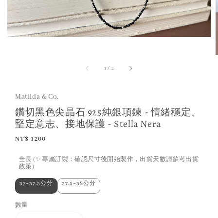
1
/
2
Matilda & Co.
鑽切黑色尖晶石 925純銀項鍊 - 情緒穩定、
堅定意志、接地保護 - Stella Nera
Regular
NT$ 1200
price
全長 (✨ 專屬訂製：確認尺寸後開始製作，出貨天數請參考出貨
政策)
37~37.5公分
37.5~38公分
數量