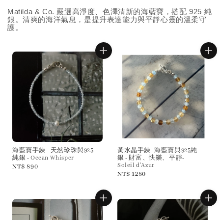
Matilda & Co. 嚴選高淨度、色澤清新的海藍寶，搭配 925 純
銀。清爽的海洋氣息，是提升表達能力與平靜心靈的溫柔守
護。
海藍寶手鍊 - 天然珍珠與925
黃水晶手鍊- 海藍寶與925純
純銀 - Ocean Whisper
銀 - 財富、快樂、平靜-
Soleil d'Azur
Regular
NT$ 890
Regular
NT$ 1280
price
price