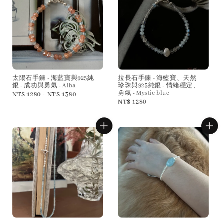
太陽石手鍊 - 海藍寶與925純
拉長石手鍊 - 海藍寶、天然
銀 - 成功與勇氣 - Alba
珍珠與925純銀 - 情緒穩定、
勇氣 - Mystic blue
Regular
NT$ 1280
-
NT$ 1380
Regular
NT$ 1280
price
price