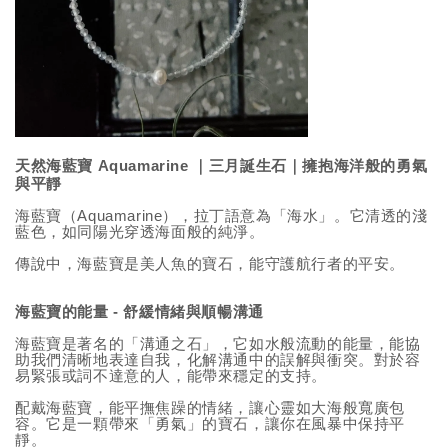
天然海藍寶
Aquamarine ｜三月誕生石
｜擁抱海洋般的勇氣
與平靜
海藍寶（Aquamarine），拉丁語意為「海水」。它清透的淺
藍色，如同陽光穿透海面般的純淨。
傳說中，海藍寶是美人魚的寶石，能守護航行者的平安。
海藍寶的能量 - 舒緩情緒與順暢溝通
海藍寶是著名的「溝通之石」，它如水般流動的能量，能協
助我們清晰地表達自我，化解溝通中的誤解與衝突。對於容
易緊張或詞不達意的人，能帶來穩定的支持。
配戴海藍寶，能平撫焦躁的情緒，讓心靈如大海般寬廣包
容。
它是一顆帶來「勇氣」的寶石，讓你在風暴中保持平
靜。