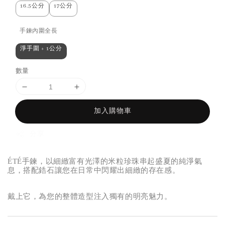
16.5公分
17公分
手鍊內圍全長
淨手圍 + 1公分
數量
加入購物車
分享
ÉTÉ手鍊，以細緻富有光澤的米粒珍珠串起盛夏的純淨氣
息，搭配鋯石讓您在日常中閃耀出細緻的存在感。
戴上它，為您的整體造型注入獨有的明亮魅力。