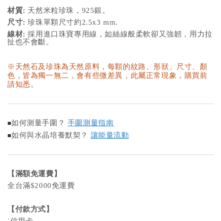
材質:
天然米粒珍珠，925銀。
尺寸:
珍珠單顆尺寸約2.5x3 mm.
線材:
採用進口珠寶專用線，如絲線般柔軟卻又強韌，用力拉
扯也不會斷。
※天然石及珍珠為天然原料，每顆的紋路、形狀、尺寸、顏
色，皆為獨一無二，會有些微差異，此屬正常現象，購買前
請知悉。
如何測量手圍？
手圍測量指南
■
如何與水晶培養默契？
讓能量流動
■
【滿額免運費】
全台滿$2000免運費
【付款方式】
˙信用卡