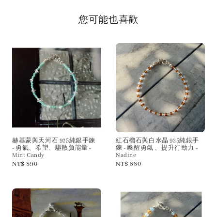
您可能也喜歡
赫基蒙與天河石 925純銀手鍊
紅石榴石與白水晶 925純銀手
- 勇氣、希望、驅散負能量 -
鍊 - 喚醒勇氣 、提升行動力 -
Mint Candy
Nadine
Regular
NT$ 890
Regular
NT$ 880
price
price