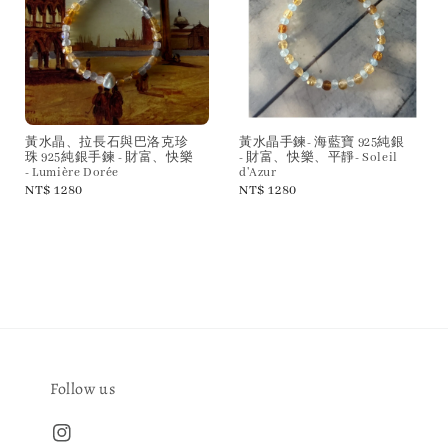
黃水晶、拉長石與巴洛克珍
黃水晶手鍊- 海藍寶 925純銀
珠 925純銀手鍊 - 財富、快樂
- 財富、快樂、平靜- Soleil
- Lumière Dorée
d'Azur
Regular
NT$ 1280
Regular
NT$ 1280
price
price
Follow us