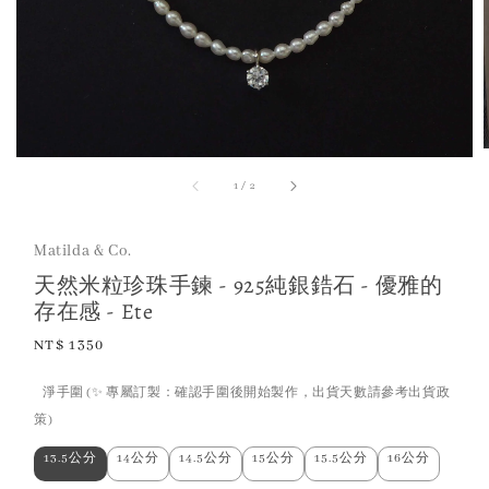
1
/
2
Matilda & Co.
天然米粒珍珠手鍊 - 925純銀鋯石 - 優雅的
存在感 - Ete
Regular
NT$ 1350
price
淨手圍 (✨ 專屬訂製：確認手圍後開始製作，出貨天數請參考出貨政
策)
13.5公分
14公分
14.5公分
15公分
15.5公分
16公分