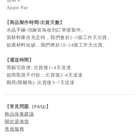
˙Apple Pay
【商品製作時間/出貨天數】
˙水晶手鍊/項鍊皆為收到訂單後製作。
˙
當材料庫存充足時，我們會於2~5個工作天出貨。
˙如遇材料短缺，我們將於10~14個工作天出貨。
【運送時間】
˙黑貓宅急便: 出貨後1~4天送達
˙超商取貨不付款：出貨後2~4天送達
˙郵局(限離島): 出貨後3~7天送達
【
常見問題
（FAQ)
】
飾品保養建議
關於退換貨
售後服務