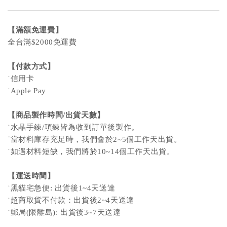
【滿額免運費】
全台滿$2000免運費
【付款方式】
˙信用卡
˙Apple Pay
【商品製作時間/出貨天數】
˙水晶手鍊/項鍊皆為收到訂單後製作。
˙
當材料庫存充足時，我們會於2~5個工作天出貨。
˙如遇材料短缺，我們將於10~14個工作天出貨。
【運送時間】
˙黑貓宅急便: 出貨後1~4天送達
˙超商取貨不付款：出貨後2~4天送達
˙郵局(限離島): 出貨後3~7天送達