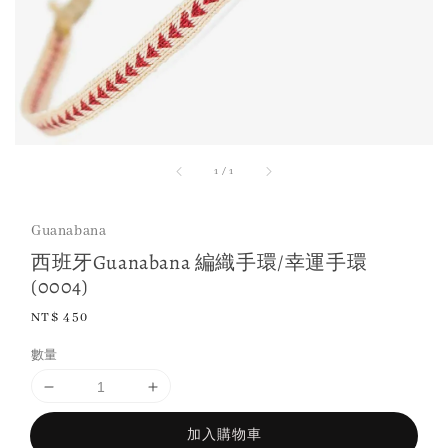
1
/
1
Guanabana
西班牙Guanabana 編織手環/幸運手環
(0004)
Regular
NT$ 450
price
數量
加入購物車