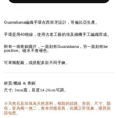
分享
Guanabana
編織手環在西班牙設計，哥倫比亞生產。
40
手環是用
根線，使用古老工藝的埃及織機手工編織而成。
Guanabana
be
附有一個青銅圓片，一面刻有
，另一面刻有
positive
。碰水不會褪色。
可單獨配戴，或搭配多款不同手鍊
。
材質:蠟線 & 青銅
尺寸: 3mm寬，長度14-26cm可調。
※天然石及珍珠為天然原料，每顆的紋路、形狀、尺寸、顏
色，皆為獨一無二，會有些微差異，此屬正常現象，購買前
請知悉。