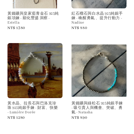
黃鐵礦與皇家藍青金石 925純
紅石榴石與白水晶 925純銀手
銀項鍊 - 顯化豐盛 洞察 -
鍊 - 喚醒勇氣 、提升行動力 -
Estella
Nadine
Regular
NT$ 1380
Regular
NT$ 880
price
price
黃水晶、拉長石與巴洛克珍
黃鐵礦與綠松石 925純銀手鍊
珠 925純銀手鍊 - 財富、快樂
- 吸引貴人與機會、突破、勇
- Lumière Dorée
氣 - Natasha
Regular
NT$ 1280
Regular
NT$ 890
price
price