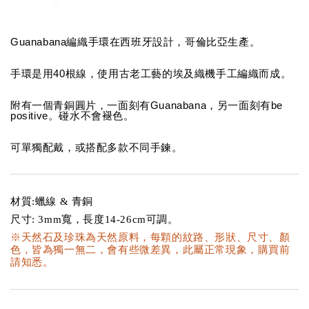
分享
Guanabana
編織手環在西班牙設計，哥倫比亞生產。
40
手環是用
根線，使用古老工藝的埃及織機手工編織而成。
Guanabana
be
附有一個青銅圓片，一面刻有
，另一面刻有
positive
。碰水不會褪色。
可單獨配戴，或搭配多款不同手鍊
。
材質:蠟線 & 青銅
尺寸: 3mm寬，長度14-26cm可調。
※天然石及珍珠為天然原料，每顆的紋路、形狀、尺寸、顏
色，皆為獨一無二，會有些微差異，此屬正常現象，購買前
請知悉。