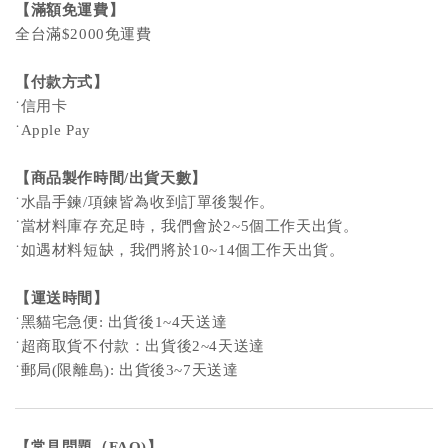
【滿額免運費】
全台滿$2000免運費
【付款方式】
˙信用卡
˙Apple Pay
【商品製作時間/出貨天數】
˙水晶手鍊/項鍊皆為收到訂單後製作。
˙
當材料庫存充足時，我們會於2~5個工作天出貨。
˙如遇材料短缺，我們將於10~14個工作天出貨。
【運送時間】
˙黑貓宅急便: 出貨後1~4天送達
˙超商取貨不付款：出貨後2~4天送達
˙郵局(限離島): 出貨後3~7天送達
【
常見問題
（FAQ)
】