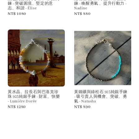
鍊 - 突破困境、堅定的意
鍊 - 喚醒勇氣 、提升行動力 -
志、和諧 - Élise
Nadine
Regular
NT$ 1080
Regular
NT$ 880
price
price
黃水晶、拉長石與巴洛克珍
黃鐵礦與綠松石 925純銀手鍊
珠 925純銀手鍊 - 財富、快樂
- 吸引貴人與機會、突破、勇
- Lumière Dorée
氣 - Natasha
Regular
NT$ 1280
Regular
NT$ 890
price
price