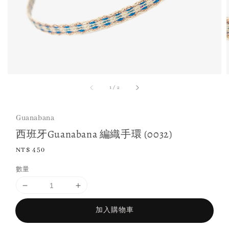
1
/
2
Guanabana
西班牙Guanabana 編織手環 (0032)
Regular
NT$ 450
price
數量
加入購物車