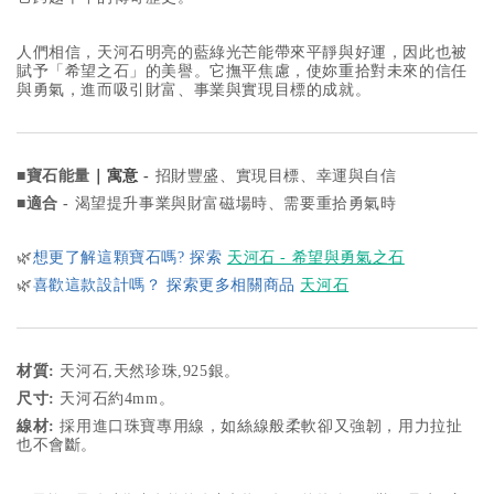
人們相信，天河石明亮的藍綠光芒能帶來平靜與好運，因此也被
賦予「希望之石」的美譽。它撫平焦慮，使妳重拾對未來的信任
與勇氣，進而吸引財富、事業與實現目標的成就。
■
寶石能量
｜寓意 -
招財豐盛、實現目標、幸運與自信
■
適合 -
渴望提升事業與財富磁場時、需要重拾勇氣時
🌿
想更了解這顆寶石嗎? 探索
天河石 - 希望與勇氣之石
🌿
喜歡這款設計嗎？ 探索更多相關商品
天河石
材質:
天河石,天然珍珠,925銀。
尺寸:
天河石
約4mm。
線材:
採用進口珠寶專用線，如絲線般柔軟卻又強韌，用力拉扯
也不會斷。