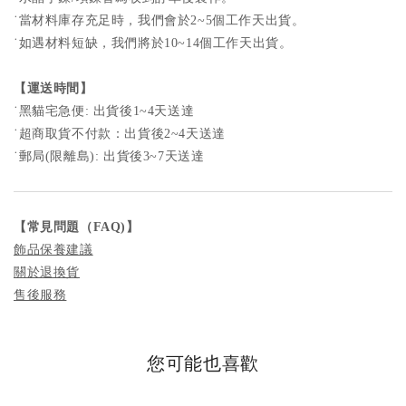
˙
當材料庫存充足時，我們會於2~5個工作天出貨。
˙如遇材料短缺，我們將於10~14個工作天出貨。
【運送時間】
˙黑貓宅急便: 出貨後1~4天送達
˙超商取貨不付款：出貨後2~4天送達
˙郵局(限離島): 出貨後3~7天送達
【
常見問題
（FAQ)
】
飾品保養建議
關於退換貨
售後服務
您可能也喜歡