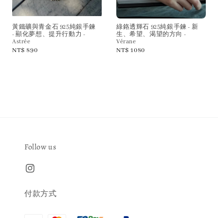
黃鐵礦與青金石 925純銀手鍊
綠鉻透輝石 925純銀手鍊 - 新
- 顯化夢想、提升行動力 -
生、希望、渴望的方向 -
Astrée
Vérane
Regular
NT$ 890
Regular
NT$ 1080
price
price
Follow us
付款方式