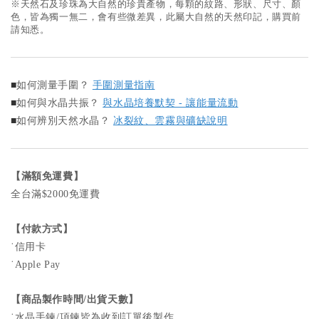
※天然石及珍珠為大自然的珍貴產物，每顆的紋路、形狀、尺寸、顏
色，皆為獨一無二，會有些微差異，此屬大自然的天然印記，購買前
請知悉。
■
如何測量手圍？
手圍測量指南
■
如何與水晶共振？
與水晶培養默契 - 讓能量流動
■
如何辨別天然水晶？
冰裂紋、雲霧與礦缺說明
【滿額免運費】
全台滿$2000免運費
【付款方式】
˙信用卡
˙Apple Pay
【商品製作時間/出貨天數】
˙水晶手鍊/項鍊皆為收到訂單後製作。