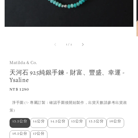
1
/
2
Matilda & Co.
天河石 925純銀手鍊 - 財富、豐盛、幸運 -
Ysaline
Regular
NT$ 1280
price
淨手圍 (✨ 專屬訂製：確認手圍後開始製作，出貨天數請參考出貨政
策)
13.5公分
14公分
14.5公分
15公分
15.5公分
16公分
16.5公分
17公分