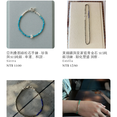
亞利桑那綠松石手鍊 - 珍珠
黃鐵礦與皇家藍青金石 925純
與925純銀 - 幸運、和諧 -
銀項鍊 - 顯化豐盛 洞察 -
Sierra
Estella
Regular
NT$ 1100
Regular
NT$ 1380
price
price