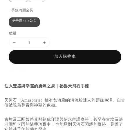
手鍊內圍全長
淨手圍+1.5公分
數量
加入購物車
分享
注入豐盛與幸運的勇氣之泉
｜
祕魯天河石手鍊
天河石（Amazonite）擁有如流動的河流般迷人的藍綠色澤。自古
便被視為尊貴與神聖的象徵。
古埃及工匠曾將其雕刻成守護與信念的護身符，甚至在古埃及法
老圖坦卡門的隨葬珍寶中，也能見到天河石閃耀的蹤跡，見證了
它跨越千年的傳奇歷史。