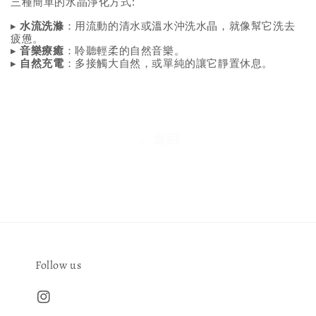
三種簡單的水晶淨化方式:
水流洗滌
：用流動的清水或溫水沖洗水晶，就像幫它洗去
▸
疲憊。
音樂療癒
：聆聽輕柔的自然音樂。
▸
自然充電
：多接觸大自然，或單純的讓它靜置休息。
▸
返回
Follow us